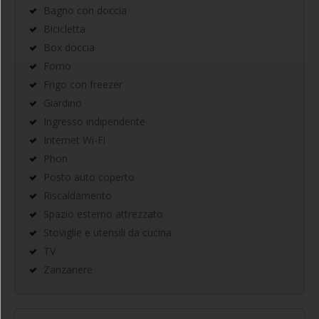
Bagno con doccia
Bicicletta
Box doccia
Forno
Frigo con freezer
Giardino
Ingresso indipendente
Internet Wi-Fi
Phon
Posto auto coperto
Riscaldamento
Spazio esterno attrezzato
Stoviglie e utensili da cucina
TV
Zanzariere