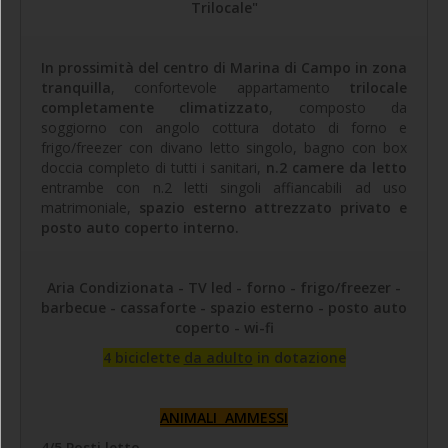
Trilocale"
In prossimità del centro di Marina di Campo in zona
tranquilla
, confortevole appartamento
trilocale
completamente climatizzato
, composto da
soggiorno con angolo cottura dotato di forno e
frigo/freezer con divano letto singolo, bagno con box
doccia completo di tutti i sanitari,
n.2 camere da letto
entrambe con n.2 letti singoli affiancabili ad uso
matrimoniale,
spazio esterno attrezzato privato e
posto auto coperto interno.
Aria Condizionata - TV led - forno - frigo/freezer -
barbecue - cassaforte - spazio esterno - posto auto
coperto - wi-fi
4 biciclette
da adulto
in dotazione
ANIMALI AMMESSI
4/5 Posti letto