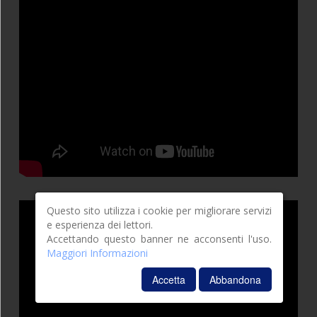
doppio estraibile ( due singoli), bagno con box
doccia, camera matrimoniale con 3° posto letto
spazio esterno attrezzato privato e
singolo,
MIMOSA BILO
.
posto auto coperto
Marina di Campo
Bilocale
800.00
m
800.00
m
5
Questo sito utilizza i cookie per migliorare servizi
e esperienza dei lettori.
Accettando questo banner ne acconsenti l'uso.
Maggiori Informazioni
Accetta
Abbandona