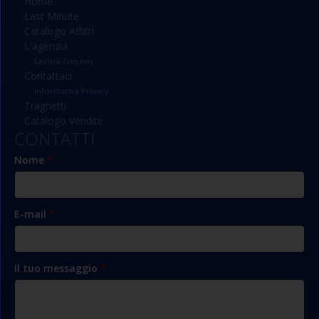
Home
Last Minute
Catalogo Affitti
L'agenzia
Lavora con noi
Contattaci
Informativa Privacy
Traghetti
Catalogo Vendite
CONTATTI
Nome
*
E-mail
*
Il tuo messaggio
*