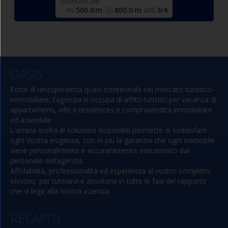
ocali
Monolocale
le, camera
sanitari.
6.0
Km
6
500.0
m
800.0
m
3/4
, cameretta
oli), bagno con
estra. Ampia e
 terrazza
attrezzata.
OASIS
Forte di un’esperienza quasi trentennale nel mercato turistico-
immobiliare, l'agenzia si occupa di affitti turistici per vacanza di
appartamenti, ville e residences e compravendita immobiliare
ed aziendale.
L'ampia scelta di soluzioni disponibili permette di soddisfare
ogni Vostra esigenza, con in più la garanzia che ogni immobile
viene personalmente e accuratamente selezionato dal
personale dell’agenzia.
Affidabilità, professionalità ed esperienza al vostro completo
servizio, per tutelarvi e assistervi in tutte le fasi del rapporto
che vi lega alla nostra azienda.
RECAPITI