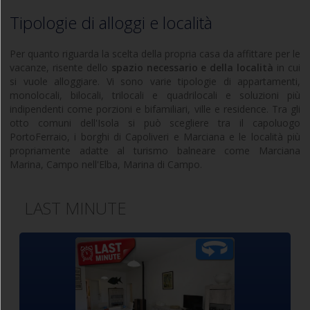
Tipologie di alloggi e località
Per quanto riguarda la scelta della propria casa da affittare per le
vacanze, risente dello
spazio necessario e della località
in cui
si vuole alloggiare. Vi sono varie tipologie di appartamenti,
monolocali, bilocali, trilocali e quadrilocali e soluzioni più
indipendenti come porzioni e bifamiliari, ville e residence. Tra gli
otto comuni dell'Isola si può scegliere tra il capoluogo
PortoFerraio, i borghi di Capoliveri e Marciana e le località più
propriamente adatte al turismo balneare come Marciana
Marina, Campo nell'Elba, Marina di Campo.
LAST MINUTE
Caratteristico
Comodo a
appartamento
trilocale 
, posto
climatizzato
trilocale
terrazza
terr
al primo piano con ingresso
,
panorami