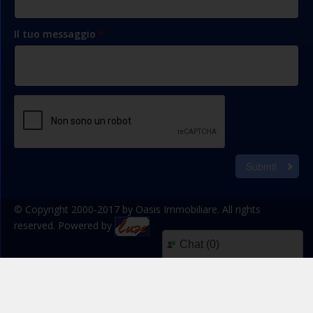
Il tuo messaggio
*
Submit
© Copyright 2000-2017 by Oasis Immobiliare. All rights
reserved. Powered by
Chat (
0
)