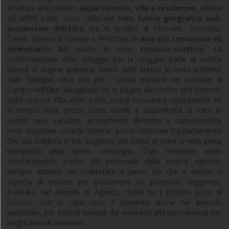
strutture immobiliari,
appartamenti, ville e residences
, adibite
ad affitti estivi, sono collocate nella
fascia geografica sud-
occidentale dell’Elba
, tra le località di Fetovaia, Seccheto,
Cavoli, Marina di Campo e Procchio, le
aree più conosciute ed
interessanti
dal punto di vista
turistico-ricettivo.
La
conformazione delle spiagge, per la maggior parte di sabbia
bianca di origine granitica, fanno delle stesse le mete preferite
dalle famiglie, oltre che per i servizi presenti nel comune di
Campo nell’Elba. Navigando tra le pagine del nostro sito internet,
nella sezione Elba affitti estivi, potrai consultare rapidamente ed
in tempo reale prezzi, costi, tariffe e disponibilità di tutte le
nostre case vacanze, ampiamente descritte e rappresentate
nelle rispettive schede interne; potrai ricercare l’appartamento
che più soddisfa le tue esigenze, più vicino al mare o nella piena
tranquillità della vicina campagna. Ogni immobile viene
accuratamente scelto dal personale della nostra agenzia,
sempre attento nel soddisfare a pieno ciò che il cliente si
aspetta di trovare per trascorrere un piacevole soggiorno.
D'estate, nel periodo di Agosto, l'Isola ha il proprio picco di
turismo, che in ogni caso è presente anche nel periodo
autunnale, per periodi variabili dal weekend alla permanenza per
lunghi periodi (annuale).