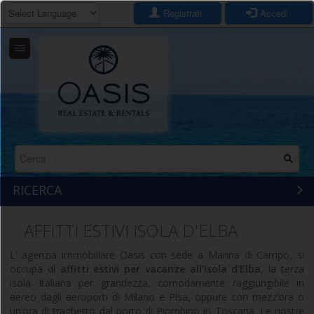
Registrati
Accedi
POWERED BY
TRANSLATE
Salta
al
contenuto
principale
Form
di
RICERCA
ricerca
AFFITTI ESTIVI ISOLA D'ELBA
L’ agenzia Immobiliare Oasis con sede a Marina di Campo, si
occupa di
affitti estivi per vacanze all’Isola d’Elba
, la terza
isola Italiana per grandezza, comodamente raggiungibile in
aereo dagli aeroporti di Milano e Pisa, oppure con mezz’ora o
un’ora di traghetto dal porto di Piombino in Toscana. Le nostre