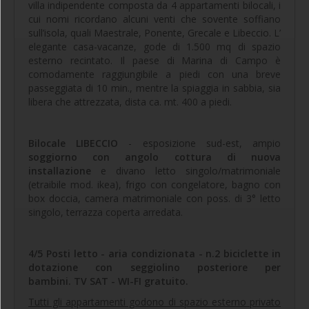
villa indipendente composta da 4 appartamenti bilocali, i
cui nomi ricordano alcuni venti che sovente soffiano
sull’isola, quali Maestrale, Ponente, Grecale e Libeccio. L’
elegante casa-vacanze, gode di 1.500 mq di spazio
esterno recintato. Il paese di Marina di Campo è
comodamente raggiungibile a piedi con una breve
passeggiata di 10 min., mentre la spiaggia in sabbia, sia
libera che attrezzata, dista ca. mt. 400 a piedi.
Bilocale LIBECCIO
- esposizione sud-est, ampio
soggiorno con angolo cottura di nuova
installazione
e divano letto singolo/matrimoniale
(etraibile mod. ikea), frigo con congelatore, bagno con
box doccia, camera matrimoniale con poss. di 3° letto
singolo, terrazza coperta arredata.
4/5 Posti letto - aria condizionata - n.2 biciclette in
dotazione con seggiolino posteriore per
bambini. TV SAT - WI-FI gratuito.
Tutti gli appartamenti godono di spazio esterno privato