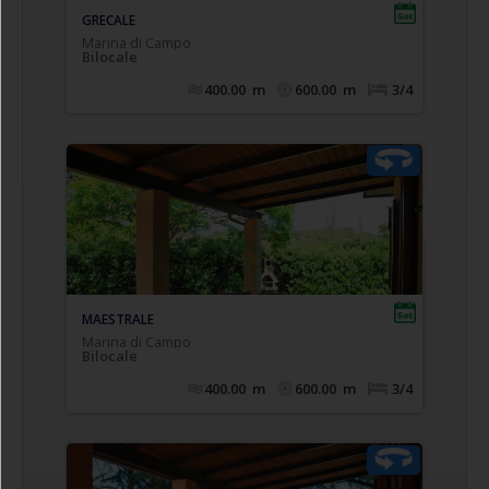
- esposizione sud-est,
Bilocale GRECALE
soggiorno con angolo cottura di nuova
e divano letto singolo/matrimoniale
installazione
(etraibile mod. ikea) ( n.2 letti singoli), frigo con
congelatore, bagno con box doccia, camera
matrimoniale con poss. di 3° letto singolo,
terrazza coperta arredata. - 4/5 posti letto
GRECALE
Marina di Campo
Bilocale
400.00
m
600.00
m
3/4