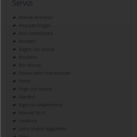
Servizi
Animali Ammessi
Area parcheggio
Aria condizionata
Arredato
Bagno con doccia
Bicicletta
Box doccia
Divano letto matrimoniale
Forno
Frigo con freezer
Giardino
Ingresso indipendente
Internet Wi-Fi
Lavatrice
Letto singolo aggiuntivo
Phon