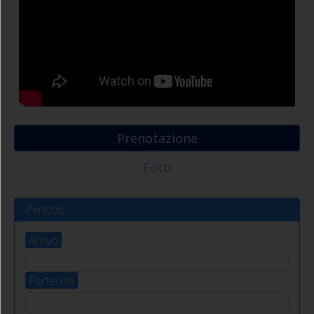
4/5 Posti letto - n.2 biciclette in dotazione con
seggiolino posteriore per bambini. TV SAT -
PONENTE
- 4/5 posti letto
WIFI gratuito
Marina di Campo
Bilocale
400.00
m
600.00
m
3/4
Prenotazione
Foto
Periodo
Arrivo
Partenza