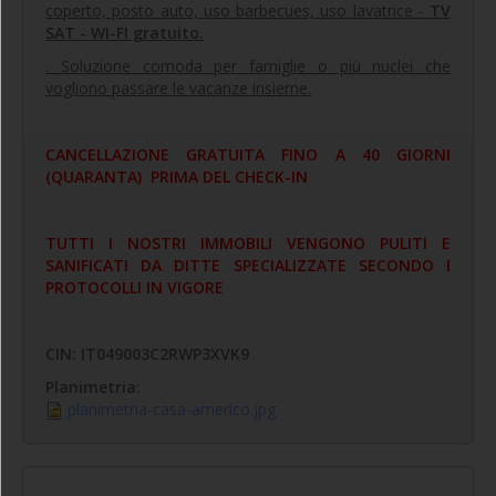
coperto, posto auto, uso barbecues, uso lavatrice -
TV
SAT - WI-FI gratuito.
. Soluzione comoda per famiglie o più nuclei che
vogliono passare le vacanze insieme.
CANCELLAZIONE GRATUITA FINO A 40 GIORNI
(QUARANTA) PRIMA DEL CHECK-IN
TUTTI I NOSTRI IMMOBILI VENGONO PULITI E
SANIFICATI DA DITTE SPECIALIZZATE SECONDO I
PROTOCOLLI IN VIGORE
CIN: IT049003C2RWP3XVK9
Planimetria:
planimetria-casa-americo.jpg