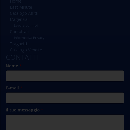
Home
Last Minute
Catalogo Affitti
L'agenzia
Lavora con noi
Contattaci
Informativa Privacy
Traghetti
Catalogo Vendite
CONTATTI
Nome
*
E-mail
*
Il tuo messaggio
*