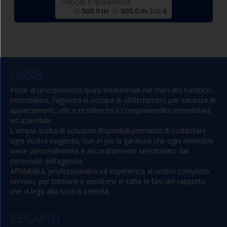
moniale (con
affiancabili), bagno con doccia
ocali
Trilocali e quadrilocali
Bilocale
cone), camera
finestrato e completo di tutti i
1.6
m
2/4
500.0
m
800.0
m
6
500.0
m
2 singoli
sanitari. (Blocco A)
ffiancabili),
ox doccia,
leto di tutti i
uto
sanitari.
OASIS
 uso esclusivo
Forte di un’esperienza quasi trentennale nel mercato turistico-
immobiliare, l'agenzia si occupa di affitti turistici per vacanza di
appartamenti, ville e residences e compravendita immobiliare
ed aziendale.
L'ampia scelta di soluzioni disponibili permette di soddisfare
ogni Vostra esigenza, con in più la garanzia che ogni immobile
viene personalmente e accuratamente selezionato dal
personale dell’agenzia.
Affidabilità, professionalità ed esperienza al vostro completo
servizio, per tutelarvi e assistervi in tutte le fasi del rapporto
che vi lega alla nostra azienda.
RECAPITI